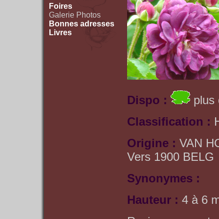
Foires
Galerie Photos
Bonnes adresses
Livres
Dispo :
plus 
Classification :
Origine :
VAN H
Vers 1900 BELG
Synonymes :
Hauteur :
4 à 6 