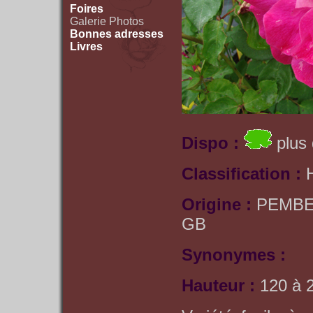
Foires
Galerie Photos
Bonnes adresses
Livres
Dispo :
plus 
Classification :
Origine :
PEMBE
GB
Synonymes :
Hauteur :
120 à 