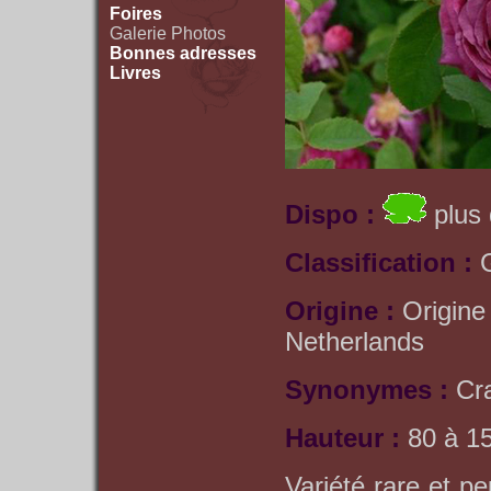
Foires
Galerie Photos
Bonnes adresses
Livres
Dispo :
plus 
Classification :
Origine :
Origine
Netherlands
Synonymes :
Cr
Hauteur :
80 à 1
Variété rare et p