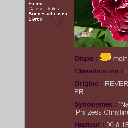
Foires
Galerie Photos
Bonnes adresses
Livres
Dispo :
moin
Classification :
Origine :
REVER
FR
Synonymes :
‘N
‘Prinzess Christi
Hauteur :
90 à 1